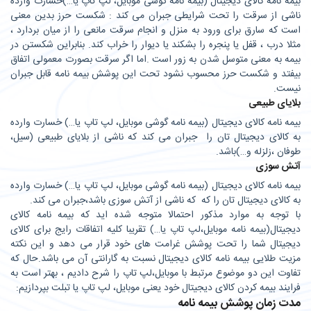
بیمه نامه کالای دیجیتال (بیمه نامه گوشی موبایل، لپ تاپ یا…)خسارت وارده
ناشی از سرقت را تحت شرایطی جبران می کند : شکست حرز بدین معنی
است که سارق برای ورود به منزل و انجام سرقت مانعی را از میان بردارد ،‌
مثلا درب ، قفل یا پنجره را بشکند یا دیوار را خراب کند. بنابراین شکستن در
بیمه به معنی متوسل شدن به زور است .اما اگر سرقت بصورت معمولی اتفاق
بیفتد و شکست حرز محسوب نشود تحت این پوشش بیمه نامه قابل جبران
نیست.
بلایای طبیعی
بیمه نامه کالای دیجیتال (بیمه نامه گوشی موبایل، لپ تاپ یا…) خسارت وارده
به کالای دیجیتال تان را جبران می کند که ناشی از بلایای طبیعی (سیل،
طوفان ،زلزله و…)باشد.
آتش سوزی
بیمه نامه کالای دیجیتال (بیمه نامه گوشی موبایل، لپ تاپ یا…) خسارت وارده
به کالای دیجیتال تان را که که ناشی از آتش سوزی باشد،جبران می کند.
با توجه به موارد مذکور احتمالا متوجه شده اید که بیمه نامه کالای
دیجیتال(بیمه نامه موبایل،لپ­ تاپ یا…) تقریبا کلیه اتفاقات رایج برای کالای
دیجیتال شما را تحت پوشش غرامت های خود قرار می دهد و این نکته
مزیت طلایی بیمه نامه کالای دیجیتال نسبت به گارانتی آن می باشد.حال که
تفاوت این دو موضوع مرتبط با موبایل،لپ تاپ را شرح دادیم ، بهتر است به
فرایند بیمه کردن کالای دیجیتال خود یعنی موبایل، لپ تاپ یا تبلت بپردازیم:
مدت زمان پوشش بیمه نامه