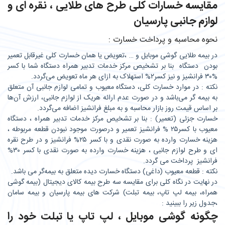
مقایسه خسارات کلی طرح های طلایی ، نقره ای و
لوازم جانبی پارسیان
نحوه محاسبه و پرداخت خسارت :
در بیمه طلایی گوشی موبایل و … ،تعویض یا همان خسارت کلی غیرقابل تعمیر
بودن دستگاه بنا بر تشخیص مرکز خدمات تدبیر همراه دستگاه شما با کسر
%۳۰ فرانشیز و نیز کسر۲% استهلاک به ازای هر ماه تعویض می‌گردد.
نکته : در موارد خسارت کلی، دستگاه معیوب و تمامی لوازم جانبی آن متعلق
به بیمه‌ گر می‌باشد و در صورت عدم ارائه هریک از لوازم جانبی، ارزش آن‌ها
بر اساس قیمت روز بازار محاسبه و به مبلغ فرانشیز اضافه می‌گردد.
خسارت جزئی (تعمیر) : بنا بر تشخیص مرکز خدمات تدبیر همراه ، دستگاه
معیوب با کسر۲۵ % فرانشیز تعمیر و درصورت موجود نبودن قطعه مربوطه ،
هزینه خسارت وارده به صورت نقدی و با کسر ۲۵% فرانشیز و در طرح نقره
ای و طرح لوازم جانبی ، هزینه خسارت وارده به صورت نقدی با کسر ۳۰%
فرانشیز پرداخت می گردد.
نکته : قطعه معیوب (داغی) دستگاه خسارت دیده متعلق به بیمه‌گر می باشد.
در نهایت در نگاه کلی برای مقایسه سه طرح بیمه کالای دیجیتال (بیمه گوشی
همراه، بیمه لپ تاپ، بیمه تبلت) شرکت های بیمه پارسیان و بیمه سامان
،جدول زیر را ببینید :
چگونه گوشی موبایل ، لپ تاپ یا تبلت خود را