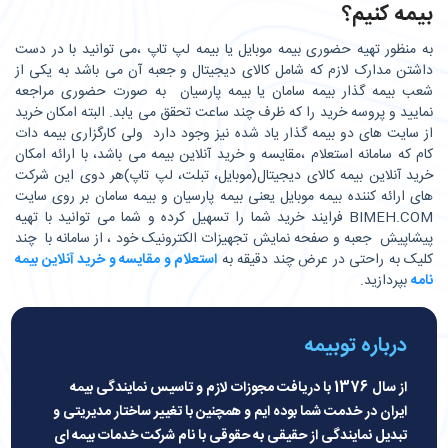
بیمه کنیم؟
به منظور تهیه حضوری بیمه موبایل یا بیمه لپ تاپ ،می توانید با در دست
داشتن مدارک لازم که شامل کالای دیجیتال و جعبه آن می باشد به یکی از
شعب بیمه گذار بیمه سامان یا بیمه پارسیان به صورت حضوری مراجعه
نمایید و پروسه خرید را که ظرف چند ساعت تحقق می یابد. البته امکان خرید
از سایت های دو بیمه گذار یاد شده نیز وجود دارد ولی کارگزاری بیمه دات
کام که سامانه استعلام ،مقایسه و خرید آنلاین بیمه می باشد، با ارائه امکان
خرید آنلاین بیمه کالای دیجیتال(موبایل، تبلت، لپ تاپ)هر دوی این شرکت
های ارائه کننده بیمه موبایل یعنی بیمه پارسیان و بیمه سامان بر روی سایت
BIMEH.COM فرایند خرید شما را تسهیل کرده و شما می توانید با تهیه
پیشاپیش جعبه و صفحه نمایش تجهیزات الکترونیک خود ، از سامانه با چند
کلیک به راحتی در عرض چند دقیقه به
استعلام و مقایسه و خرید آنلاین بیمه
نامه
بپردازید.
درباره توبیمه
از سال 1376 با دریافت مجوزات لازم و تاسیس نمایندگی بیمه
ایران در خدمت شما بوده ایم و همچنین با تغییر ساختار مدیریتی و
تبدیل نمایندگی از حقیقی به حقوقی با نام شرکت خدمات بیمه ای