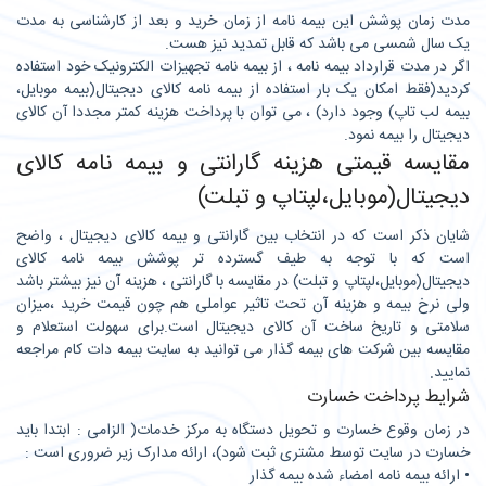
مدت زمان پوشش این بیمه نامه از زمان خرید و بعد از کارشناسی به مدت
یک سال شمسی می باشد که قابل تمدید نیز هست.
اگر در مدت قرارداد بیمه نامه ، از بیمه نامه تجهیزات الکترونیک خود استفاده
کردید(فقط امکان یک بار استفاده از بیمه نامه کالای دیجیتال(بیمه موبایل،
بیمه لب تاپ) وجود دارد) ، می توان با پرداخت هزینه کمتر مجددا آن کالای
دیجیتال را بیمه نمود.
مقایسه قیمتی هزینه گارانتی و بیمه نامه کالای
دیجیتال(موبایل،لپتاپ و تبلت)
شایان ذکر است که در انتخاب بین گارانتی و بیمه کالای دیجیتال ، واضح
است که با توجه به طیف گسترده تر پوشش بیمه نامه کالای
دیجیتال(موبایل،لپتاپ و تبلت) در مقایسه با گارانتی ، هزینه آن نیز بیشتر باشد
ولی نرخ بیمه و هزینه آن تحت تاثیر عواملی هم چون قیمت خرید ،میزان
سلامتی و تاریخ ساخت آن کالای دیجیتال است.برای سهولت استعلام و
مقایسه بین شرکت های بیمه گذار می توانید به سایت بیمه دات کام مراجعه
نمایید.
شرایط پرداخت خسارت
در زمان وقوع خسارت و تحویل دستگاه به مرکز خدمات( الزامی : ابتدا باید
خسارت در سایت توسط مشتری ثبت شود)، ارائه مدارک زیر ضروری است :
• ارائه بیمه نامه امضاء شده بیمه گذار