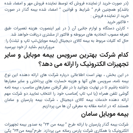
(در صورت خرید از نماینده فروش که توسط نماینده فروش مهر و امضاء شده
باشد)و همچنین فرم “ شرایط و قوانین ” امضاء شده بیمه گذار در صورت
خرید از نماینده فروش :
• فاکتور خرید
• کارتن دستگاه و لوازم جانبی آن ( در غیر اینصورت هزینه تعمیرات طبق
تعرفه مصوب اتحادیه های مربوطه و فاکتور از مشتری دریافت خواهد شد.
:حال که کلیات مربوط به بیمه کالای دیجیتال (بیمه موبایل،لپ تاپ و تبلت) را
مرورکردیم ،شاید از خود بپرسید
کدام شرکت بهترین سرویس بیمه موبایل و سایر
تجهیزات الکترونیک را ارائه می دهد؟
در این بخش ، بهتر است اطلاعاتی درباره شرکت های ارائه دهنده این نوع
بیمه نامه، سرویس های آنها و هزینه خسارت های پرداختی و سایر معیارها
داشته باشیم تا در نهایت بتوانید با در نظر گرفتن معیارهای مناسب ، بیمه نامه
گوشی تلفن همراه (یا لپ تاپ )مناسب خود را انتخاب نمایید.دو شرکت مهم
ارائه دهنده خدمات بیمه کالای دیجیتال ، شرکت بیمه پارسیان و سامان
هستند که در ادامه مقاله به معرفی آن ها می پردازیم.
بیمه موبایل سامان
شرکت بیمه گذار پارسیان با ارائه طرح ” بیمه من ۲۴” به صدور بیمه تجهیزات
الکترونیک با همکاری شرکت پارس رسانه می پردازد. طرح”بیمه من۲۴” یکی