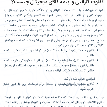
تفاوت گارانتی و بیمه کالای دیجیتال چیست؟
شرکت فروشنده یا ارائه دهنده گارانتی، در هنگام خرید کالای دیجیتال به
صورت کتبی در قالب قرارداد رسمی تعهد به تعمیر رایگان کالای دیجیتال
خریداری شده تحت شرایط خاص به مدت یک سال یا تعداد سال معین می
دهد.این شرایط خاص می تواند شامل خرابی خودبه خودی قطعات یا
خاموشی دستگاه باشد ولی گاهی شرایط خاص نظیر حوادث غیرمترقبه همانند
آتش سوزی، سیل و …. پیش می آید که از تعهد شرکت ارائه دهنده گارانتی
خارج است. در زیر می توان به برخی از مواردی اشاره کرد که تحت پوشش
گارانتی کالای دیجیتال قرار نمی گیرند:
کالای دیجیتال(موبایل،لپتاپ و تبلت) بر اثر افتادن یا ضربه خراب شده
باشد.
کالای دیجیتال(موبایل،لپتاپ و تبلت) در اثر آب خوردگی خراب شده
باشد.کالای دیجیتال(موبایل،لپتاپ و تبلت) در صورت استفاده از وسایل
جانبی تایید نشده شرکت ارائه دهنده
گارانتی خراب شده باشد.
کالای دیجیتال(موبایل،لپتاپ و تبلت) براثر نوسانات برق یا حین شارژ
خراب شود .
جالب ترین نکته این است که متاسفانه سرقت که در شرایط کنونی قیمت
بالای کالاهای دیجیتال نسبت به گذشته اهمیت و شیوع بیشتری یافته است،