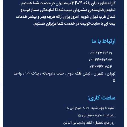
کارا مشاور تابان با کد 3403 بیمه ایران در خدمت شما هستیم .
تداوم رضایتمندی مشتریان سبب شد تا نمایندگی ممتاز غرب و
شمال غرب تهران شویم. امروز برای ارائه هرچه بهتر و بیشتر خدمات
بیمه ای با سایت توبیمه در خدمت شما عزیزان هستیم
.
ارتباط با ما
021-44362971
021-44362972
09123441354
تهران ، شهران ، نبش فلکه دوم ، جنب داروخانه ، پلاک 102 ، واحد
5
ساعت کاری:
شنبه تا چهار شنبه: 8:30 صبح الی 18
پنجشنبه 8:30 صبح الی 15
روز های تعطیل : فقط پشتیبانی آنلاین