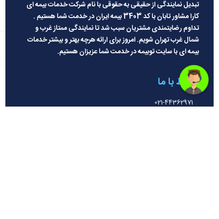
تبدیل نمایندگی از حقیقی به حقوقی با نام شرکت خدمات بیمه ای
کارا مشاور تابان با کد 3403 بیمه ایران در خدمت شما هستیم .
تداوم رضایتمندی مشتریان سبب شد تا نمایندگی ممتاز غرب و
شمال غرب تهران شویم. امروز برای ارائه هرچه بهتر و بیشتر خدمات
بیمه ای با سایت توبیمه در خدمت شما عزیزان هستیم
.
ارتباط با ما
021-44362971
021-44362972
09123441354
تهران ، شهران ، نبش فلکه دوم ، جنب داروخانه ، پلاک 102 ، واحد
5
ساعت کاری:
شنبه تا چهار شنبه: 8:30 صبح الی 18
پنجشنبه 8:30 صبح الی 15