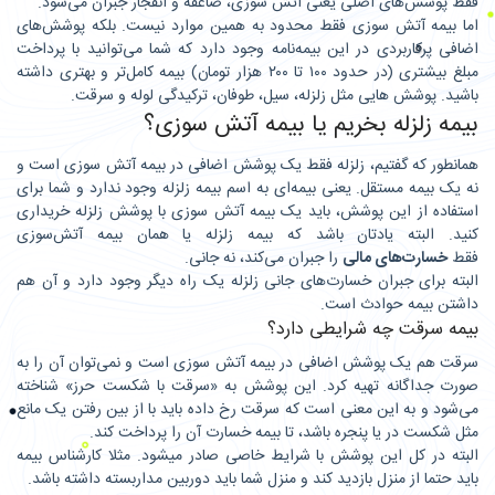
فقط پوشش‌های اصلی یعنی آتش سوزی، صاعقه و انفجار جبران می‌شود.
اما بیمه آتش سوزی فقط محدود به همین موارد نیست. بلکه پوشش‌های
اضافی پرکاربردی در این بیمه‌نامه وجود دارد که شما می‌توانید با پرداخت
مبلغ بیشتری (در حدود ۱۰۰ تا ۲۰۰ هزار تومان) بیمه کامل‌تر و بهتری داشته
باشید. پوشش هایی مثل زلزله، سیل، طوفان، ترکیدگی لوله و سرقت.
بیمه زلزله بخریم یا بیمه آتش سوزی؟
همانطور که گفتیم، زلزله فقط یک پوشش اضافی در بیمه آتش سوزی است و
نه یک بیمه مستقل. یعنی بیمه‌ای به اسم بیمه زلزله وجود ندارد و شما برای
استفاده از این پوشش، باید یک بیمه آتش سوزی با پوشش زلزله خریداری
کنید. البته یادتان باشد که بیمه زلزله یا همان بیمه آتش‌سوزی
فقط
خسارت‌های مالی
را جبران می‌کند، نه جانی.
البته برای جبران خسارت‌های جانی زلزله یک راه دیگر وجود دارد و آن هم
داشتن بیمه حوادث است.
بیمه سرقت چه شرایطی دارد؟
سرقت هم یک پوشش اضافی در بیمه آتش سوزی است و نمی‌توان آن را به
صورت جداگانه تهیه کرد. این پوشش به «سرقت با شکست حرز» شناخته
می‌شود و به این معنی است که سرقت رخ داده باید با از بین رفتن یک مانع
مثل شکست در یا پنجره باشد، تا بیمه خسارت آن را پرداخت کند.
البته در کل این پوشش با شرایط خاصی صادر میشود. مثلا کارشناس بیمه
باید حتما از منزل بازدید کند و منزل شما باید دوربین مداربسته داشته باشد.