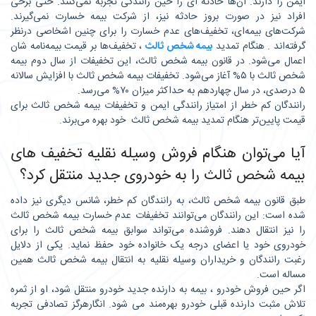
ایمن را دارند. آن‌ها حادثه ای را حین رانندگی تجربه نمی‌کنند. حتی برخی
افراد نیز در صورت بروز حادثه نیز، از شرکت بیمه خسارت نمی‌‌گیرند.
شرکت‌های بیمه‌ای، تخفیف‌های عدم خسارت را برای چنین اشخاصی درنظر
گرفته‌اند . هنگام تمدید
بیمه شخص ثالث
، تخفیف‌ها بر قیمت بیمه‌نامه شان
اعمال می‌شود. در قانون بیمه شخص ثالث، این تخفیفات از سال دوم بیمه
شخص ثالث با ۵% آغاز می‌شود. تخفیفات بیمه شخص ثالث با افزایش سالانه
۵ درصدی، در سال چهاردهم به حداکثر میزان ۷۰% می‌رسد.
رانندگان کم خطر از امتیاز رانندگی ایمن و تخفیفات بیمه شخص ثالث برای
قیمت پایین‌تر هنگام تمدید بیمه شخص ثالث خود بهره می‌برند.
آیا می‌توان هنگام فروش وسیله نقلیه تخفیف های
بیمه شخص ثالث را به خودروی جدید منتقل کرد؟
طبق قانون بیمه شخص ثالث، به رانندگان کم خطر، شانس دیگری نیز داده
شده است: این رانندگان می‌توانند تخفیفات عدم خسارت بیمه شخص ثالث
را نیز انتقال دهند. فروشنده می‌تواند سوابق بیمه شخص ثالث را برای
خودروی خود یا اعضای درجه یک خانواده خود حفظ نماید. یکی از دلایل
رغبت رانندگان و خریداران وسیله نقلیه به انتقال بیمه شخص ثالث همین
مساله است.
اگر حین فروش خودرو ، بیمه به دارنده جدید خودرو منتقل شود، او از ثمره
تلاش مثبت دارنده قبلی خودرو بهره‌مند می شود. انگارهرگز تصادفی تجربه