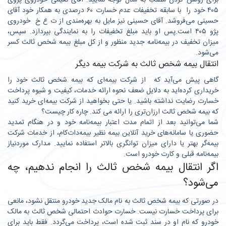
برای روشن کردن مطلب به مثال توجه نمایید: آقای نعیمی خودروی پژوی
۴۰۵ خود را با سابقه تخفیفات عدم خسارت ۶۰ درصدی به همکار خود آقای
حسینی می‌فروشد. آقای حسینی نیز مایل به بهره‌مندی از ت ع خ خودروی
پژو ۴۰۵ است.پس او باید مبلغ تخفیفات را به نمایندگی بپردازد. سپس،
میزان تخفیف در بیمه‌نامه جدید منظور و از کل مبلغ بیمه شخص ثالث کسر
می‌شود.
انتقال بیمه شخص ثالث به شرکت بیمه دیگر
گاهی پیش می‌آید که از شرکت بیمه‎‌ای که بیمه شخص ثالث خود را
خریداری کرده‌اید به دلایل ضعف نحوه ارائه خدمات، کیفیت و شیوه پرداخت
خسارت رضایت نداشته باشید. یا حتی بخواهید از شرکت بیمه‌ای خرید کنید
که بیمه شخص ثالث ارزان‌تری را ارائه می کند. چاره کار چیست؟
شما می‌توانید بعد از اتمام مدت اعتبار بیمه‌نامه خود و در هنگام تمدید
حضوری یا سامانه‌های خرید آنلاین بیمه نظیر بیمه‌دات‌کام، از خدمات شرکت
بیمه‌گر بهتر یا دارای میزان توانگری بالاتر استفاده نمایید. مدارک موردنیاز
بیمه‌نامه قبلی و کارت خودرو است.
اگر انتقال بیمه شخص ثالث را انجام ندهیم‌، چه
می‌شود؟
در صورتی که بیمه شخص ثالث به نام مالک جدید خودرو منتقل نشود، مانعی
برای پرداخت خسارت نیست. خسارت حوادث احتمالی شخص ثالث به مالک
خودرو که نام او در سند ثبت شده است، پرداخت می‌گردد. فقط باید برای