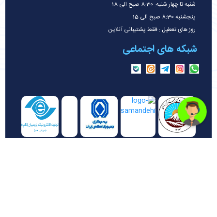
شنبه تا چهار شنبه: 8:30 صبح الی 18
پنجشنبه 8:30 صبح الی 15
روز های تعطیل : فقط پشتیبانی آنلاین
شبکه های اجتماعی
کلیه حقوق این سایت متعلق به شرکت خدمات بیمه ای کارا مشاور تابان
می باشد
نمایندگی کد 3403 بیمه ایران(
توبیمه)
قدرت گرفته از
کاربلد